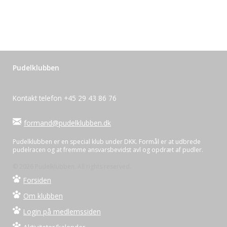
Pudelklubben
Kontakt telefon +45 29 43 86 76
formand@pudelklubben.dk
Pudelklubben er en special klub under DKK. Formål er at udbrede
pudelracen og at fremme ansvarsbevidst avl og opdræt af pudler.
© 2026 Pudelklubben. All rights reserved.
Forsiden
Om klubben
Login på medlemssiden