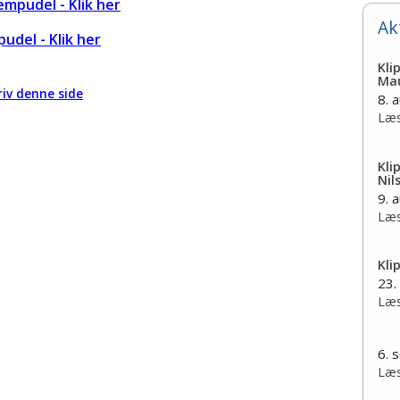
empudel - Klik her
Ak
pudel - Klik her
Kli
Mau
iv denne side
8. 
Læs
Kli
Nil
9. 
Læs
Kli
23.
Læs
6. 
Læs