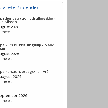
tiviteter/kalender
ppedemostration udstillingsklip -
d Nilsson
august 2026
 mere...
ppe kursus udstillingsklip - Maud
sson
august 2026
 mere...
ppe kursus hverdagsklip - Vrå
 august 2026
 mere...
september 2026
 mere...