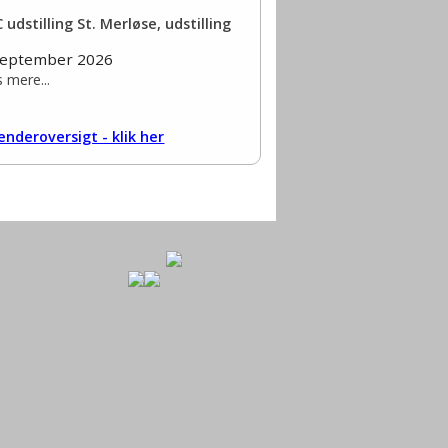
 udstilling St. Merløse, udstilling
september 2026
 mere...
enderoversigt - klik her