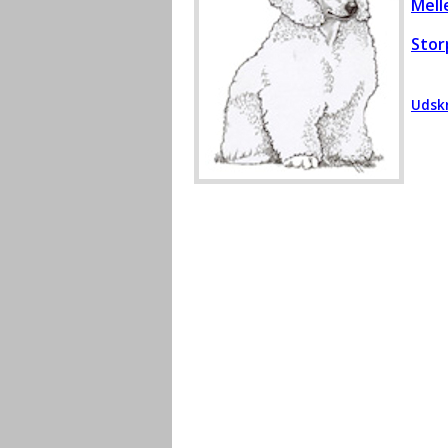
Mell
Stor
Udskr