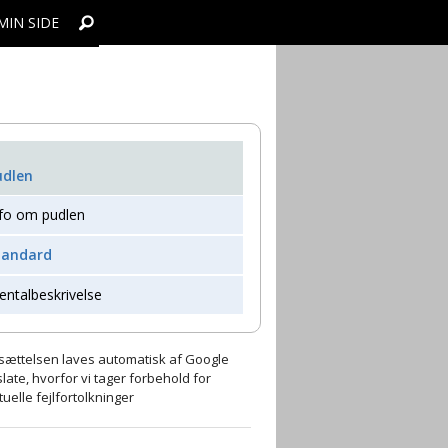
MIN SIDE
re
bber
yrer
bber
udlen
on
nfo om pudlen
ens udstillinger med inviterede dommere
tandard
llinger
entalbeskrivelse
sættelsen laves automatisk af Google
late, hvorfor vi tager forbehold for
uelle fejlfortolkninger