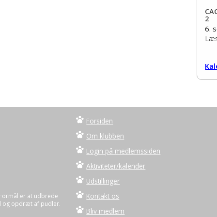
CAC
2
6. 
Læs
Kal
Forsiden
Om klubben
Login på medlemssiden
Aktiviteter/kalender
Udstillinger
Kontakt os
 Formål er at udbrede
 og opdræt af pudler.
Bliv medlem