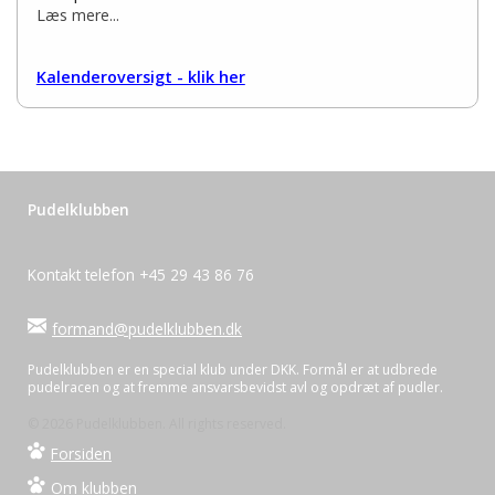
Læs mere...
Kalenderoversigt - klik her
Pudelklubben
Kontakt telefon +45 29 43 86 76
formand@pudelklubben.dk
Pudelklubben er en special klub under DKK. Formål er at udbrede
pudelracen og at fremme ansvarsbevidst avl og opdræt af pudler.
© 2026 Pudelklubben. All rights reserved.
Forsiden
Om klubben