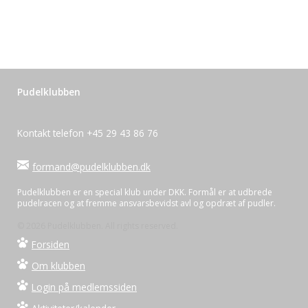
Pudelklubben
Kontakt telefon +45 29 43 86 76
formand@pudelklubben.dk
Pudelklubben er en special klub under DKK. Formål er at udbrede
pudelracen og at fremme ansvarsbevidst avl og opdræt af pudler.
© 2026 Pudelklubben. All rights reserved.
Forsiden
Om klubben
Login på medlemssiden