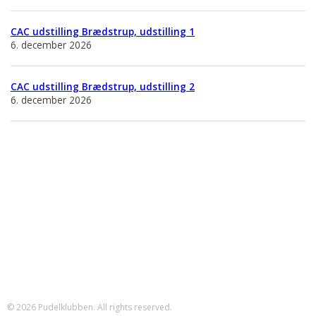
CAC udstilling Brædstrup, udstilling 1
6. december 2026
CAC udstilling Brædstrup, udstilling 2
6. december 2026
Pudelklubben
Kontakt telefon +45 29 43 86 76
formand@pudelklubben.dk
Pudelklubben er en special klub under DKK. Formål er at udbrede
pudelracen og at fremme ansvarsbevidst avl og opdræt af pudler.
© 2026 Pudelklubben. All rights reserved.