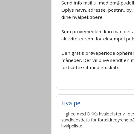
Send info mail til medlem@pudel
Oplys navn, adresse, postnr., by, 
dine hvalpekøbere.
Som prøvemedlem kan man delta
aktiviteter som for eksempel pel
Den gratis prøveperiode ophører
måneder. Der vil blive sendt en 
fortsætte sit medlemskab.
Hvalpe
I lighed med DKKs hvalpelister vil d
sundhedsdata for forældredyrene p
hvalpeliste.