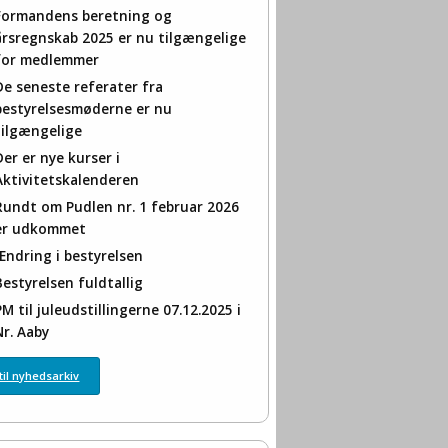
Formandens beretning og
årsregnskab 2025 er nu tilgængelige
for medlemmer
De seneste referater fra
bestyrelsesmøderne er nu
tilgængelige
Der er nye kurser i
Aktivitetskalenderen
Rundt om Pudlen nr. 1 februar 2026
er udkommet
Ændring i bestyrelsen
Bestyrelsen fuldtallig
PM til juleudstillingerne 07.12.2025 i
Nr. Aaby
til nyhedsarkiv