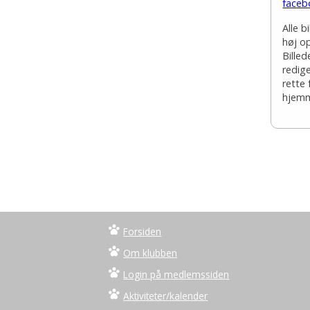
faceb
Alle b
høj o
Bille
redige
rette
hjemm
Forsiden
Om klubben
Login på medlemssiden
Aktiviteter/kalender