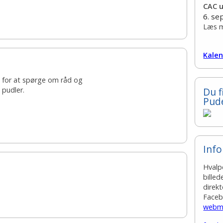
CAC u
6. s
Læs m
Kalen
 for at spørge om råd og
Du f
 pudler.
Pud
Info
Hvalp
bille
direk
Faceb
webma