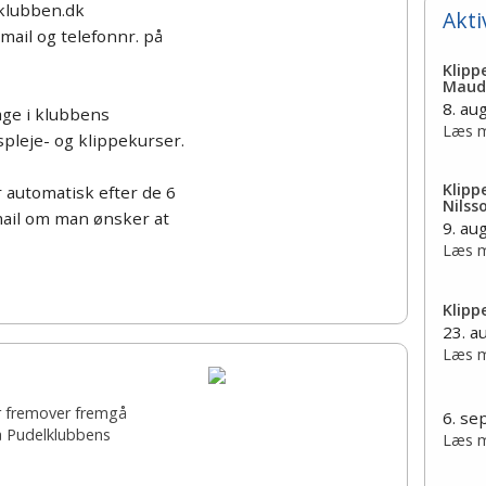
klubben.dk
Akti
mail og telefonnr. på
Klipp
Maud
8. au
ge i klubbens
Læs m
spleje- og klippekurser.
Klipp
 automatisk efter de 6
Nilss
mail om man ønsker at
9. au
Læs m
Klipp
23. a
Læs m
er fremover fremgå
6. s
å Pudelklubbens
Læs m