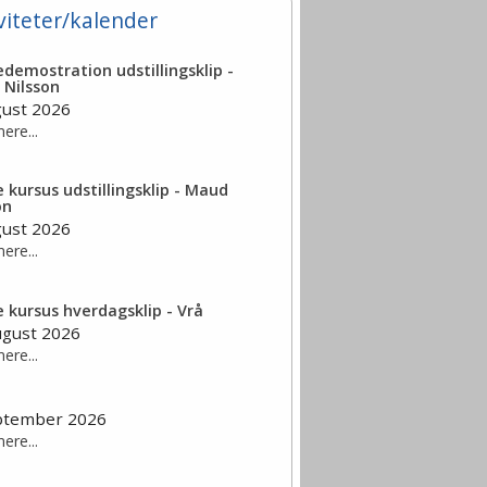
viteter/kalender
edemostration udstillingsklip -
 Nilsson
gust 2026
ere...
e kursus udstillingsklip - Maud
on
gust 2026
ere...
e kursus hverdagsklip - Vrå
ugust 2026
ere...
eptember 2026
ere...