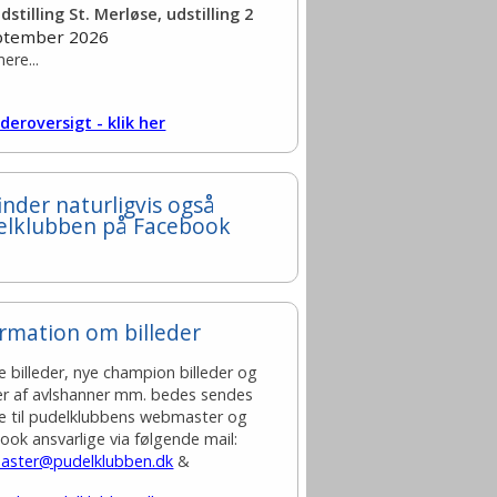
dstilling St. Merløse, udstilling 2
eptember 2026
ere...
deroversigt - klik her
inder naturligvis også
elklubben på Facebook
rmation om billeder
e billeder, nye champion billeder og
der af avlshanner mm. bedes sendes
te til pudelklubbens webmaster og
ook ansvarlige via følgende mail:
ster@pudelklubben.dk
&