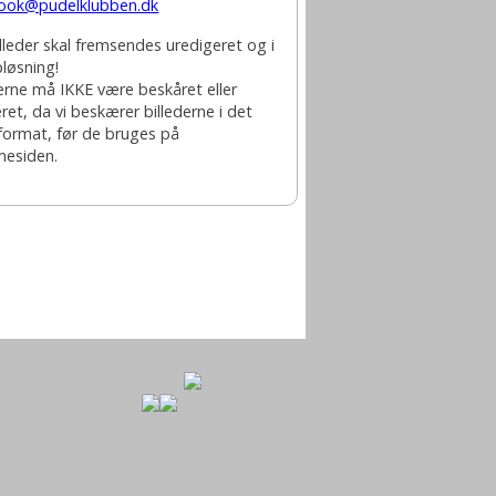
ook@pudelklubben.dk
illeder skal fremsendes uredigeret og i
pløsning!
derne må IKKE være beskåret eller
ret, da vi beskærer billederne i det
 format, før de bruges på
esiden.