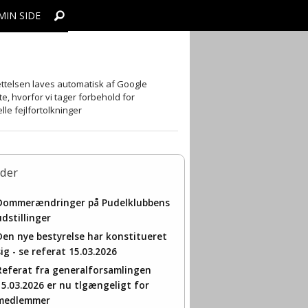
MIN SIDE
re
bber
telsen laves automatisk af Google
te, hvorfor vi tager forbehold for
yrer
bber
lle fejlfortolkninger
on
ens udstillinger med inviterede dommere
der
llinger
Dommerændringer på Pudelklubbens
udstillinger
Den nye bestyrelse har konstitueret
sig - se referat 15.03.2026
Referat fra generalforsamlingen
15.03.2026 er nu tlgængeligt for
medlemmer