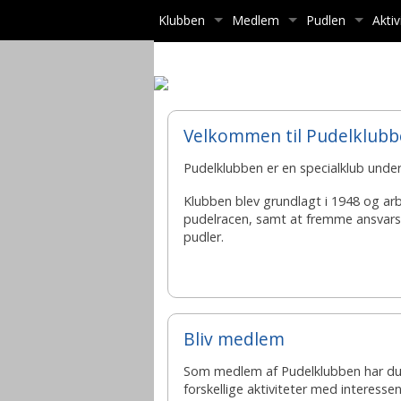
Klubben
Medlem
Pudlen
Aktiv
Bestyrelsen
Bliv medlem
Info om pudlen
Komm
Poster & Udvalg
Rundt om Pudlen, elektroni
Standard
Afho
Velkommen til Pudelklub
Kommissorier
Pudelnyt
Mentalbeskrivel
Pudelnyt arkiv
Pudelklubben er en specialklub unde
Formålsparagraf / love
Spørg om sundhed
Sundhedsartikler
Klubben blev grundlagt i 1948 og arb
pudelracen, samt at fremme ansvars
Referater og andet, kun for medlemmer
Æresmedlem-Guldnål-Sølvnå
1. hjælp til hund
pudler.
Kontakt os
God tone blandt
Bliv medlem
Som medlem af Pudelklubben har du
forskellige aktiviteter med interesse